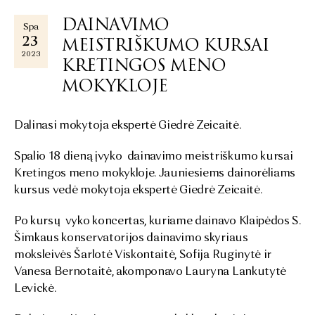
DAINAVIMO
Spa
23
MEISTRIŠKUMO KURSAI
2023
KRETINGOS MENO
MOKYKLOJE
Dalinasi mokytoja ekspertė Giedrė Zeicaitė.
Spalio 18 dieną įvyko dainavimo meistriškumo kursai
Kretingos meno mokykloje. Jauniesiems dainorėliams
kursus vedė mokytoja ekspertė Giedrė Zeicaitė.
Po kursų vyko koncertas, kuriame dainavo Klaipėdos S.
Šimkaus konservatorijos dainavimo skyriaus
moksleivės Šarlotė Viskontaitė, Sofija Ruginytė ir
Vanesa Bernotaitė, akomponavo Lauryna Lankutytė
Levickė.