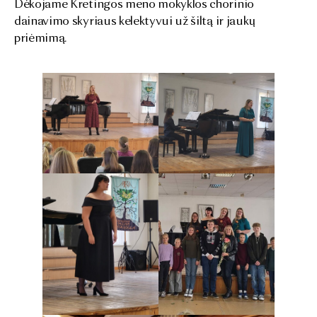
Dėkojame Kretingos meno mokyklos chorinio
dainavimo skyriaus kelektyvui už šiltą ir jaukų
priėmimą.