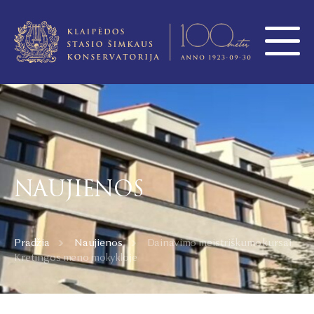
NAUJIENOS
Pradžia
Naujienos
Dainavimo meistriškumo kursai
Kretingos meno mokykloje