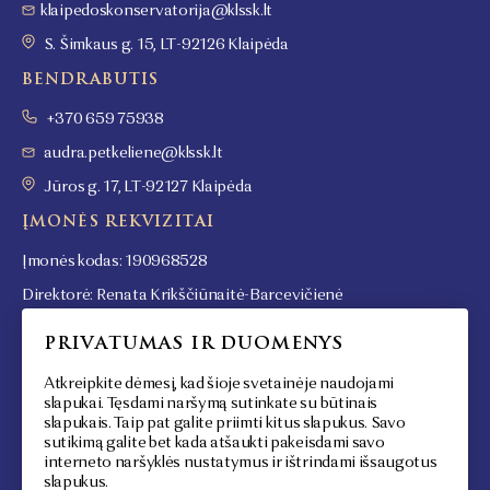
klaipedoskonservatorija@klssk.lt
S. Šimkaus g. 15, LT-92126 Klaipėda
BENDRABUTIS
+370 659 75938
audra.petkeliene@klssk.lt
Jūros g. 17, LT-92127 Klaipėda
ĮMONĖS REKVIZITAI
Įmonės kodas: 190968528
Direktorė: Renata Krikščiūnaitė-Barcevičienė
Darbo laikas: I-IV: 8.00-17.00, V: 8.00-15.45
PRIVATUMAS IR DUOMENYS
SEKITE MUS
MŪSŲ STEIGĖJAS
Atkreipkite dėmesį, kad šioje svetainėje naudojami
slapukai. Tęsdami naršymą sutinkate su būtinais
Facebook
slapukais. Taip pat galite priimti kitus slapukus. Savo
Youtube
sutikimą galite bet kada atšaukti pakeisdami savo
interneto naršyklės nustatymus ir ištrindami išsaugotus
Instagram
slapukus.