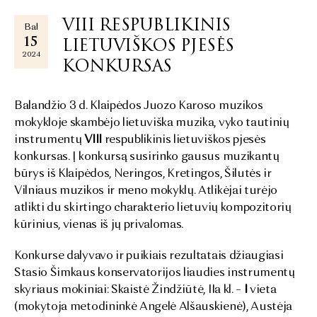
VIII RESPUBLIKINIS
Bal
15
LIETUVIŠKOS PJESĖS
2024
KONKURSAS
Balandžio 3 d. Klaipėdos Juozo Karoso muzikos
mokykloje skambėjo lietuviška muzika, vyko tautinių
instrumentų
VIII
respublikinis lietuviškos pjesės
konkursas. Į konkursą susirinko gausus muzikantų
būrys iš Klaipėdos, Neringos, Kretingos, Šilutės ir
Vilniaus muzikos ir meno mokyklų. Atlikėjai turėjo
atlikti du skirtingo charakterio lietuvių kompozitorių
kūrinius, vienas iš jų privalomas.
Konkurse dalyvavo ir puikiais rezultatais džiaugiasi
Stasio Šimkaus konservatorijos liaudies instrumentų
skyriaus mokiniai: Skaistė Žindžiūtė, IIa kl. –
I
vieta
(mokytoja metodininkė Angelė Alšauskienė), Austėja