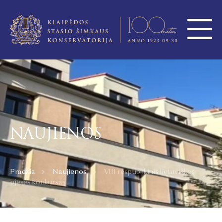
NAUJIENOS
Pradžia
Naujienos
VIII respublikinis lietuviškos
pjesės konkursas