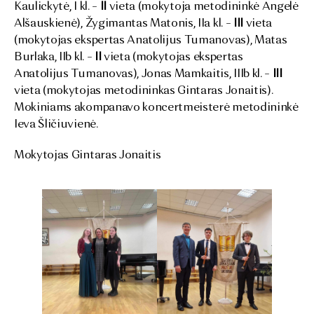
Kaulickytė, I kl. –
II
vieta (mokytoja metodininkė Angelė
Alšauskienė), Žygimantas Matonis, IIa kl. –
III
vieta
(mokytojas ekspertas Anatolijus Tumanovas), Matas
Burlaka, IIb kl. –
II
vieta (mokytojas ekspertas
Anatolijus Tumanovas), Jonas Mamkaitis, IIIb kl. –
III
vieta (mokytojas metodininkas Gintaras Jonaitis).
Mokiniams akompanavo koncertmeisterė metodininkė
Ieva Šličiuvienė.
Mokytojas Gintaras Jonaitis