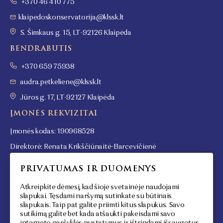
+370 46 410 775
klaipedoskonservatorija@klssk.lt
S. Šimkaus g. 15, LT-92126 Klaipėda
BENDRABUTIS
+370 659 75938
audra.petkeliene@klssk.lt
Jūros g. 17, LT-92127 Klaipėda
ĮMONĖS REKVIZITAI
Įmonės kodas: 190968528
Direktorė: Renata Krikščiūnaitė-Barcevičienė
Darbo laikas: I-IV: 8.00-17.00, V: 8.00-15.45
PRIVATUMAS IR DUOMENYS
SEKITE MUS
MŪSŲ STEIGĖJAS
Atkreipkite dėmesį, kad šioje svetainėje naudojami
slapukai. Tęsdami naršymą sutinkate su būtinais
Facebook
slapukais. Taip pat galite priimti kitus slapukus. Savo
Youtube
sutikimą galite bet kada atšaukti pakeisdami savo