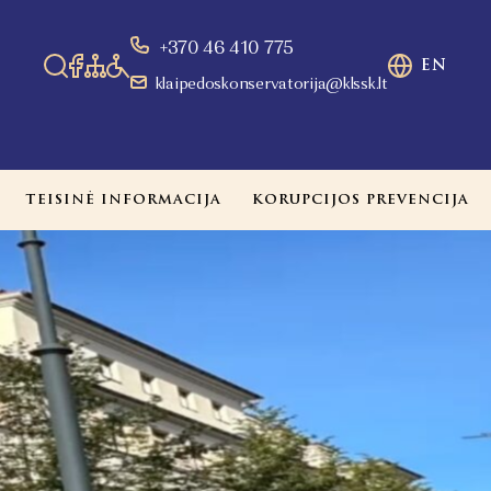
+370 46 410 775
EN
klaipedoskonservatorija@klssk.lt
TEISINĖ INFORMACIJA
KORUPCIJOS PREVENCIJA