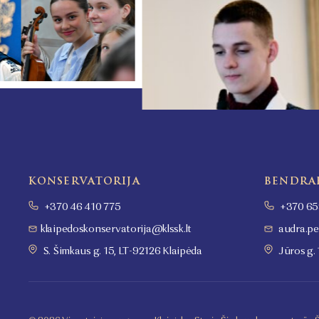
KONSERVATORIJA
BENDRA
+370 46 410 775
+370 65
klaipedoskonservatorija@klssk.lt
audra.pe
S. Šimkaus g. 15, LT-92126 Klaipėda
Jūros g. 