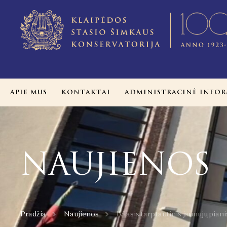
APIE MUS
KONTAKTAI
ADMINISTRACINĖ INFOR
NAUJIENOS
Pradžia
Naujienos
IV-asis tarptautinis jaunųjų pian