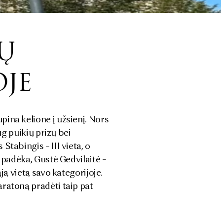
JŲ
OJE
ina kelione į užsienį. Nors
ug puikių prizų bei
tabingis – III vieta, o
padėka, Gustė Gedvilaitė –
ją vietą savo kategorijoje.
ratoną pradėti taip pat