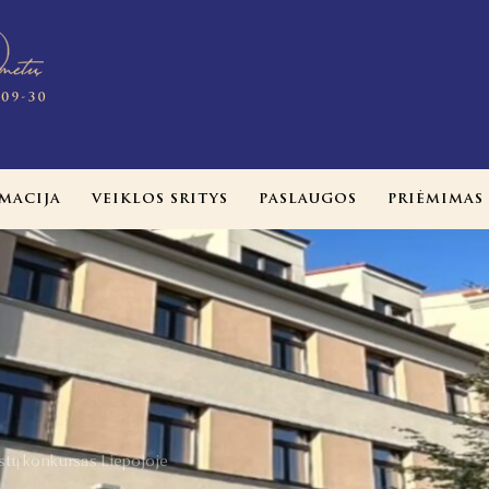
MACIJA
VEIKLOS SRITYS
PASLAUGOS
PRIĖMIMAS
istų konkursas Liepojoje