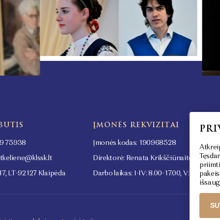
BUTIS
ĮMONĖS REKVIZITAI
PRI
9 75938
Įmonės kodas: 190968528
Atkrei
Tęsdam
tkeliene@klssk.lt
Direktorė: Renata Krikščiūnaitė-Barcev
priimt
17, LT-92127 Klaipėda
Darbo laikas: I-IV: 8.00-17.00, V: 8.00-15.
pakeis
išsaug
SU