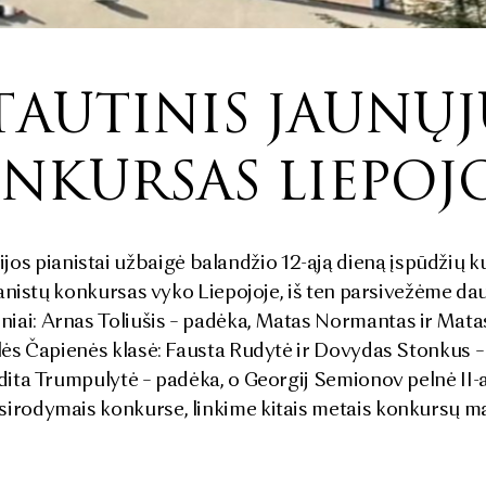
PTAUTINIS JAUNŲ
NKURSAS LIEPOJ
 pianistai užbaigė balandžio 12-ąją dieną įspūdžių kup
pianistų konkursas vyko Liepojoje, iš ten parsivežėme da
ai: Arnas Toliušis – padėka, Matas Normantas ir Matas S
ilės Čapienės klasė: Fausta Rudytė ir
Dovydas Stonkus – 
udita Trumpulytė – padėka, o Georgij Semionov pelnė II-ą
sirodymais konkurse, linkime kitais metais konkursų ma