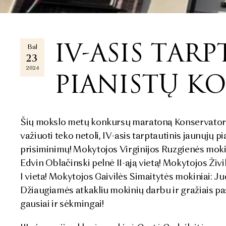
IV-ASIS TAR
Bal
23
2024
PIANISTŲ KO
Šių mokslo metų konkursų maratoną Konservatorijos
važiuoti teko netoli, IV-asis tarptautinis jaunųjų 
prisiminimų! Mokytojos Virginijos Ruzgienės mokini
Edvin Oblačinski pelnė II-ąją vietą! Mokytojos Živ
I vieta! Mokytojos Gaivilės Simaitytės mokiniai: J
Džiaugiamės atkakliu mokinių darbu ir gražiais pa
gausiai ir sėkmingai!