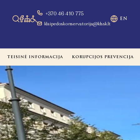
+370 46 410 775
EN
klaipedoskonservatorija@klssk.lt
TEISINĖ INFORMACIJA
KORUPCIJOS PREVENCIJA