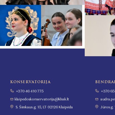
…
KONSERVATORIJA
BENDRA
+370 46 410 775
+370 65
klaipedoskonservatorija@klssk.lt
audra.pe
S. Šimkaus g. 15, LT-92126 Klaipėda
Jūros g. 