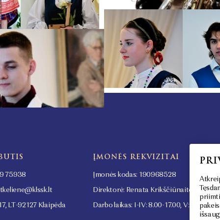
BUTIS
ĮMONĖS REKVIZITAI
PRI
9 75938
Įmonės kodas: 190968528
Atkrei
Tęsdam
tkeliene@klssk.lt
Direktorė: Renata Krikščiūnaitė-Barcev
priimt
17, LT-92127 Klaipėda
Darbo laikas: I-IV: 8.00-17.00, V: 8.00-15.
pakeis
išsaug