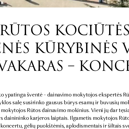
RŪTOS KOCIŪTĖ
NĖS KŪRYBINĖS 
S VAKARAS – KONC
yko ypatinga šventė – dainavimo mokytojos ekspertės 
okyklos salę susirinko gausus būrys esamų ir buvusių mo
 mokytojos Rūtos dainavimo mokinius. Vieni jų dar tęsi
ys dainininko karjeros laiptais. Ilgametis mokytojos Rū
oncertu, gėlių puokštėmis, aplodismentais ir šiltais s