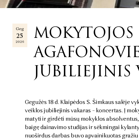
MOKYTOJOS 
Geg
25
2026
AGAFONOVIE
JUBILIEJINI
Gegužės 18 d. Klaipėdos S. Šimkaus salėje v
veiklos jubiliejinis vakaras – koncertas. Į m
matyti ir girdėti mūsų mokyklos absolventus,
baigę dainavimo studijas ir sėkmingai kylant
nuoširdus darbas buvo apvainikuotas gražiu k