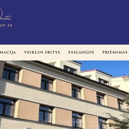
MACIJA
VEIKLOS SRITYS
PASLAUGOS
PRIĖMIMAS
vienės kūrybinės veiklos jubiliejinis vakaras – koncertas