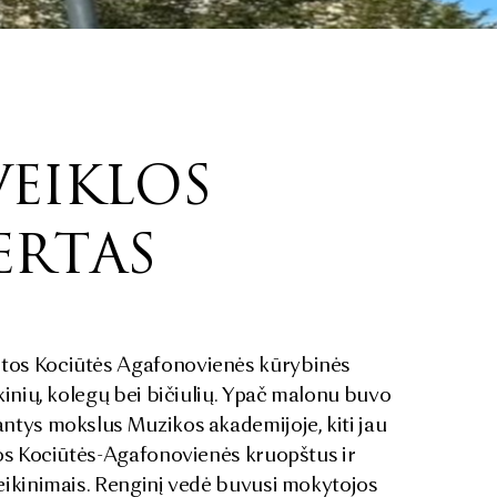
S
VEIKLOS
ERTAS
Rūtos Kociūtės Agafonovienės kūrybinės
kinių, kolegų bei bičiulių. Ypač malonu buvo
antys mokslus Muzikos akademijoje, kiti jau
tos Kociūtės-Agafonovienės kruopštus ir
veikinimais. Renginį vedė buvusi mokytojos