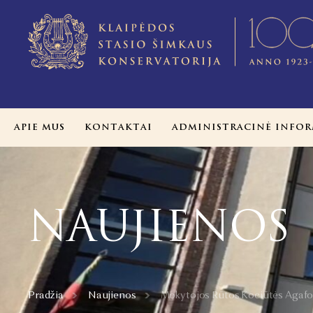
APIE MUS
KONTAKTAI
ADMINISTRACINĖ INFOR
NAUJIENOS
Pradžia
Naujienos
Mokytojos Rūtos Kociūtės Agafono